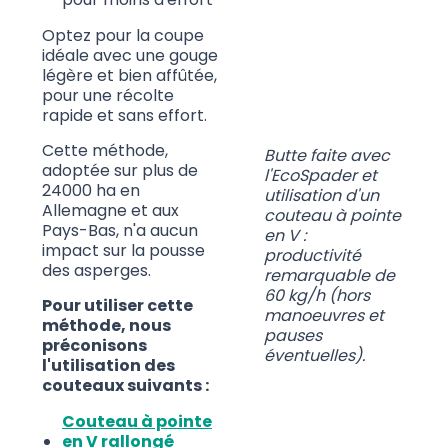
Optez pour la coupe
idéale avec une gouge
légère et bien affûtée,
pour une récolte
rapide et sans effort.
Cette méthode,
Butte faite avec
adoptée sur plus de
l'EcoSpader et
24000 ha en
utilisation d'un
Allemagne et aux
couteau à pointe
Pays-Bas, n'a aucun
en V :
impact sur la pousse
productivité
des asperges.
remarquable de
60 kg/h (hors
Pour utiliser cette
manoeuvres et
méthode, nous
pauses
préconisons
éventuelles).
l'utilisation des
couteaux suivants :
Couteau à pointe
en V rallongé