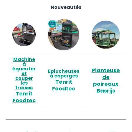
Nouveautés
Machine
à
équeuter
Planteuse
Eplucheuses
et
à asperges
de
couper
Tenrit
les
poireaux
fraises
Foodtec
Basrijs
Tenrit
Foodtec