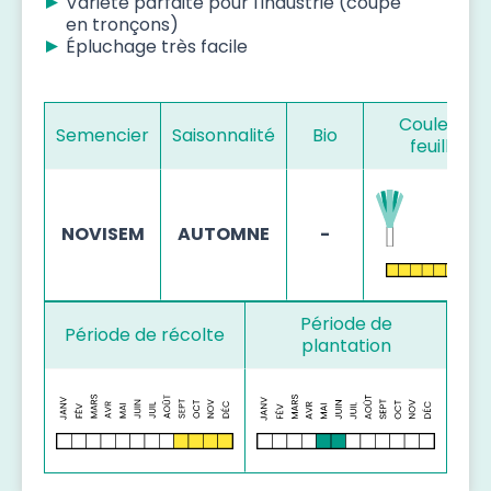
Variété parfaite pour l'industrie (coupé
en tronçons)
Épluchage très facile
Couleur d
Semencier
Saisonnalité
Bio
feuillage
NOVISEM
AUTOMNE
-
Période de
Période de récolte
plantation