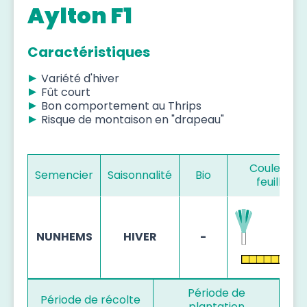
Aylton F1
Caractéristiques
Variété d'hiver
Fût court
Bon comportement au Thrips
Risque de montaison en "drapeau"
Couleur d
Semencier
Saisonnalité
Bio
feuillage
NUNHEMS
HIVER
-
Période de
Période de récolte
plantation