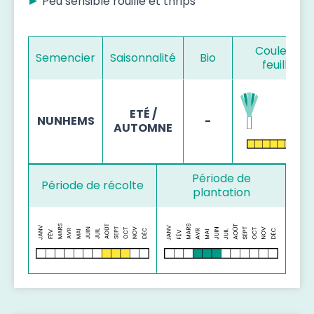
Peu sensible rouille et thrips
Couleur d
Semencier
Saisonnalité
Bio
feuillage
ETÉ /
NUNHEMS
-
AUTOMNE
Période de
Période de récolte
plantation