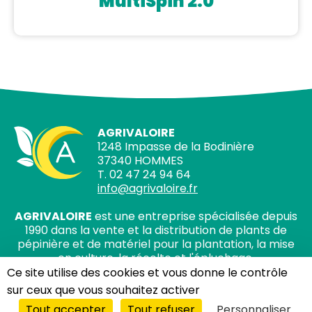
MultiSpin 2.0
MultiSpin 2.0
AGRIVALOIRE
1248 Impasse de la Bodinière
37340 HOMMES
T. 02 47 24 94 64
info@agrivaloire.fr
AGRIVALOIRE
est une entreprise spécialisée depuis
1990 dans la vente et la distribution de plants de
pépinière et de matériel pour la plantation, la mise
en culture, la récolte et l'épluchage.
Ce site utilise des cookies et vous donne le contrôle
sur ceux que vous souhaitez activer
Tout accepter
Tout refuser
Personnaliser