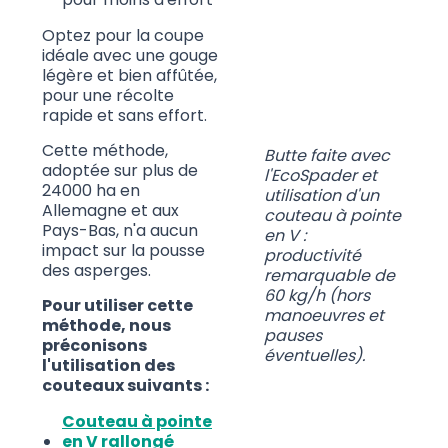
Optez pour la coupe
idéale avec une gouge
légère et bien affûtée,
pour une récolte
rapide et sans effort.
Cette méthode,
Butte faite avec
adoptée sur plus de
l'EcoSpader et
24000 ha en
utilisation d'un
Allemagne et aux
couteau à pointe
Pays-Bas, n'a aucun
en V :
impact sur la pousse
productivité
des asperges.
remarquable de
60 kg/h (hors
Pour utiliser cette
manoeuvres et
méthode, nous
pauses
préconisons
éventuelles).
l'utilisation des
couteaux suivants :
Couteau à pointe
en V rallongé