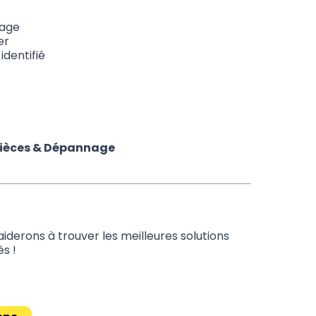
tage
er
dentifié
Pièces & Dépannage
iderons à trouver les meilleures solutions
s !